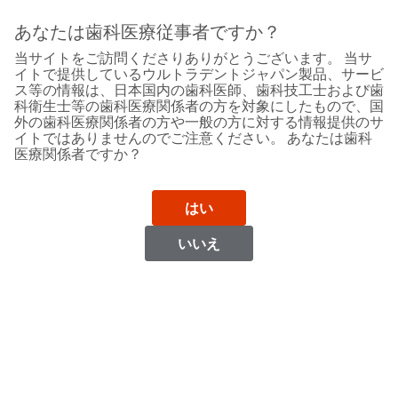
Sit
Search
Cancel
あなたは歯科医療従事者ですか？
当サイトをご訪問くださりありがとうございます。 当サ
Support
About
Pay
イトで提供しているウルトラデントジャパン製品、サービ
My
ス等の情報は、日本国内の歯科医師、歯科技工士および歯
科衛生士等の歯科医療関係者の方を対象にしたもので、国
Bill
外の歯科医療関係者の方や一般の方に対する情報提供のサ
Backordered
イトではありませんのでご注意ください。 あなたは歯科
Status
医療関係者ですか？
We
Poland
have
This
updated
はい
our
Backordered
payment
status
portal
いいえ
indicates
from
Poland
that
BillTrust
the
to
item
HighRadius.
Website
is
You
out
should
https://www.ultradent.eu
of
have
stock
received
Catalog
and
an