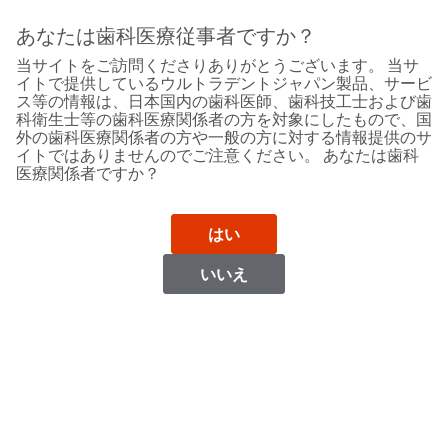
Sit
Search
Cancel
あなたは歯科医療従事者ですか？
当サイトをご訪問くださりありがとうございます。 当サ
リソース
About
Pay
イトで提供しているウルトラデントジャパン製品、サービ
My
ス等の情報は、日本国内の歯科医師、歯科技工士および歯
科衛生士等の歯科医療関係者の方を対象にしたもので、国
添付文書／取扱説
Bill
外の歯科医療関係者の方や一般の方に対する情報提供のサ
Backordered
イトではありませんのでご注意ください。 あなたは歯科
Status
医療関係者ですか？
明書／SDS
We
have
This
updated
はい
our
Backordered
payment
status
portal
いいえ
indicates
from
製品名
で検索
that
BillTrust
Search
the
to
item
HighRadius.
is
You
out
should
VALO™ エックス（カラーシリーズ）添付文書2026
of
have
年3月作成（初版）
stock
received
and
an