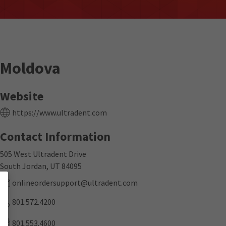
Moldova
Website
https://www.ultradent.com
Contact Information
505 West Ultradent Drive
South Jordan, UT 84095
onlineordersupport@ultradent.com
801.572.4200
801.553.4600