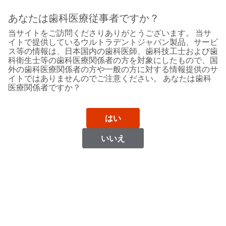
Sit
Search
Cancel
あなたは歯科医療従事者ですか？
当サイトをご訪問くださりありがとうございます。 当サ
Support
About
Pay
イトで提供しているウルトラデントジャパン製品、サービ
My
ス等の情報は、日本国内の歯科医師、歯科技工士および歯
科衛生士等の歯科医療関係者の方を対象にしたもので、国
Bill
外の歯科医療関係者の方や一般の方に対する情報提供のサ
Backordered
イトではありませんのでご注意ください。 あなたは歯科
Status
医療関係者ですか？
We
Libya
have
This
updated
はい
our
Backordered
payment
status
portal
いいえ
indicates
from
Libya
that
BillTrust
the
to
item
HighRadius.
Website
is
You
out
should
https://www.ultradent.com
of
have
stock
received
Contact Information
and
an