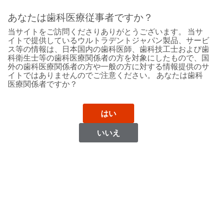
Sit
Search
Cancel
あなたは歯科医療従事者ですか？
当サイトをご訪問くださりありがとうございます。 当サ
Support
About
Pay
イトで提供しているウルトラデントジャパン製品、サービ
My
ス等の情報は、日本国内の歯科医師、歯科技工士および歯
科衛生士等の歯科医療関係者の方を対象にしたもので、国
Bill
外の歯科医療関係者の方や一般の方に対する情報提供のサ
Backordered
イトではありませんのでご注意ください。 あなたは歯科
Status
医療関係者ですか？
We
Bulgaria
have
This
updated
はい
our
Backordered
payment
status
portal
いいえ
indicates
from
Bulgaria
that
BillTrust
the
to
item
HighRadius.
Website
is
You
out
should
https://www.ultradent.eu
of
have
stock
received
Contact Information
and
an