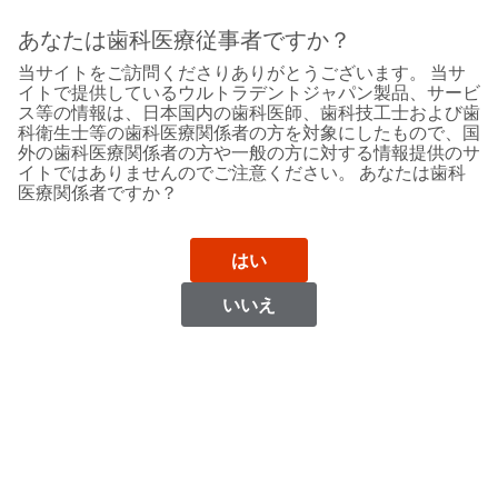
Sit
Search
Cancel
あなたは歯科医療従事者ですか？
当サイトをご訪問くださりありがとうございます。 当サ
Support
About
Pay
イトで提供しているウルトラデントジャパン製品、サービ
My
ス等の情報は、日本国内の歯科医師、歯科技工士および歯
科衛生士等の歯科医療関係者の方を対象にしたもので、国
Bill
外の歯科医療関係者の方や一般の方に対する情報提供のサ
Backordered
イトではありませんのでご注意ください。 あなたは歯科
Status
医療関係者ですか？
We
Bahrain
have
This
updated
はい
our
Backordered
payment
status
portal
いいえ
indicates
from
Bahrain
that
BillTrust
the
to
item
HighRadius.
Website
is
You
out
should
https://www.ultradent.com
of
have
stock
received
Contact Information
and
an