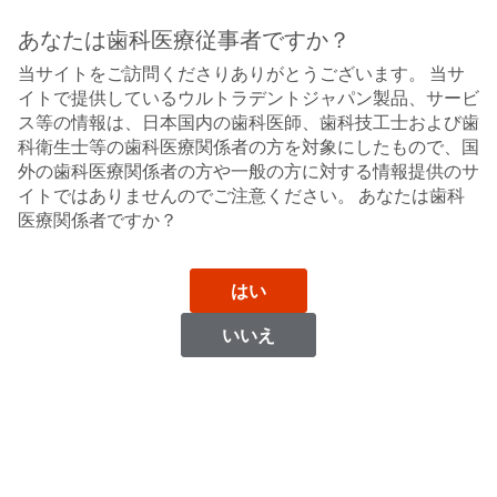
Sit
Search
Cancel
あなたは歯科医療従事者ですか？
当サイトをご訪問くださりありがとうございます。 当サ
歯肉圧排糸
About
Pay
イトで提供しているウルトラデントジャパン製品、サービ
My
ス等の情報は、日本国内の歯科医師、歯科技工士および歯
ウルトラパック
Bill
科衛生士等の歯科医療関係者の方を対象にしたもので、国
Backordered
外の歯科医療関係者の方や一般の方に対する情報提供のサ
Status
イトではありませんのでご注意ください。 あなたは歯科
We
医療関係者ですか？
have
This
updated
our
Backordered
payment
はい
status
portal
indicates
from
いいえ
that
BillTrust
the
to
item
HighRadius.
is
You
out
should
of
have
stock
received