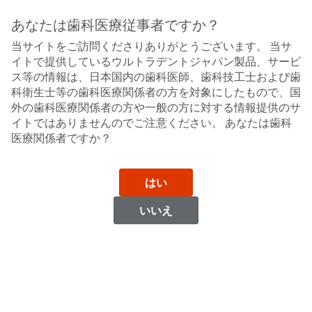
Sit
Search
Cancel
あなたは歯科医療従事者ですか？
当サイトをご訪問くださりありがとうございます。 当サ
コンポジット研磨
About
Pay
イトで提供しているウルトラデントジャパン製品、サービ
My
ス等の情報は、日本国内の歯科医師、歯科技工士および歯
ジフィーゴートヘアブラシ
Bill
科衛生士等の歯科医療関係者の方を対象にしたもので、国
Backordered
外の歯科医療関係者の方や一般の方に対する情報提供のサ
Status
イトではありませんのでご注意ください。 あなたは歯科
We
医療関係者ですか？
have
This
updated
our
Backordered
payment
はい
status
portal
indicates
from
いいえ
that
BillTrust
the
to
item
HighRadius.
is
You
out
should
of
have
stock
received