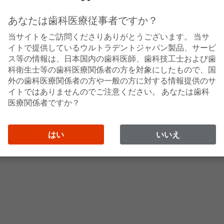
あなたは歯科医療従事者ですか？
コードレスの汎用性は、臨床の質を向上させるため、機能的なアクセ
当サイトをご訪問くださりありがとうございます。 当サ
のアクセサリーは、以下のものを含みます。
イトで提供しているウルトラデントジャパン製品、サービ
ス等の情報は、日本国内の歯科医師、歯科技工士および歯
装着、固定できる。
科衛生士等の歯科医療関係者の方を対象にしたもので、国
つために非常に重要です。患者ごとに変えられて簡単に装着可
外の歯科医療関係者の方や一般の方に対する情報提供のサ
イトではありませんのでご注意ください。 あなたは歯科
医療関係者ですか？
めにのみ使用してください。
い。
はい
いいえ