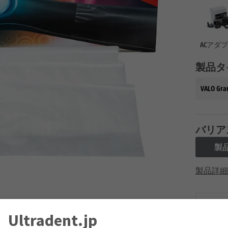
ACアダ
製品タ
VALO G
バリア
製
製品詳細
Ultradent.jp