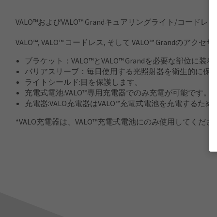
VALO™およびVALO™ Grandキュアリングライト/
VALO™, VALO™ コードレス, そして VALO™ Grand
ブラケット：VALO™とVALO™ Grandを必要な部位に
バリアスリーブ：毎日使用する光照射器を衛生的に保
ライトシールド:目を保護します。
充電式電池:VALO™専用充電器でのみ充電が可能です。
充電器:VALO充電器はVALO™充電式電池を充電するた
*VALO充電器は、VALO™充電式電池にのみ使用してくださ