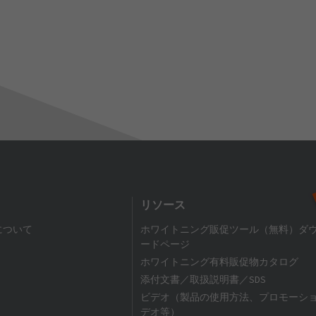
リソース
について
ホワイトニング販促ツール（無料）ダ
ードページ
ホワイトニング有料販促物カタログ
添付文書／取扱説明書／SDS
ビデオ（製品の使用方法、プロモーシ
デオ等）