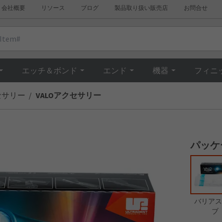
会社概要
リソース
ブログ
製品取り扱い販売店
お問合せ
Overview
エッチ＆ボンド
エンド
機器
フィニ
セサリー
VALOアクセサリー
パッケ
バリアス
ブ