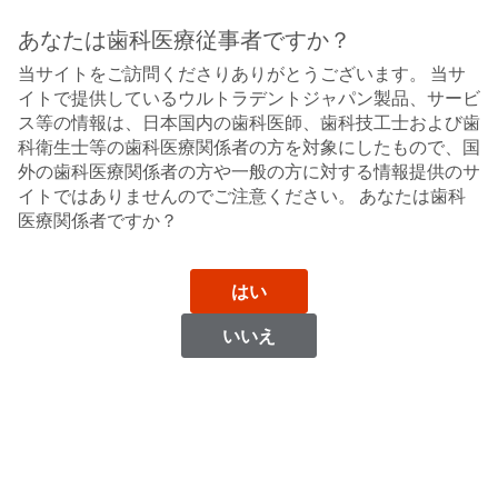
Sit
Search
Cancel
あなたは歯科医療従事者ですか？
当サイトをご訪問くださりありがとうございます。 当サ
覆罩材
About
Pay
イトで提供しているウルトラデントジャパン製品、サービ
My
ス等の情報は、日本国内の歯科医師、歯科技工士および歯
ウルトラブレンドプラスJ キットデンチン
Bill
科衛生士等の歯科医療関係者の方を対象にしたもので、国
Backordered
間接覆罩・裏層材
外の歯科医療関係者の方や一般の方に対する情報提供のサ
Status
イトではありませんのでご注意ください。 あなたは歯科
We
医療関係者ですか？
have
This
updated
our
Backordered
payment
はい
status
portal
indicates
from
いいえ
that
BillTrust
the
to
item
HighRadius.
is
You
out
should
of
have
stock
received