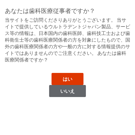
Sit
Search
Cancel
あなたは歯科医療従事者ですか？
当サイトをご訪問くださりありがとうございます。 当サ
ホームケア
About
Pay
イトで提供しているウルトラデントジャパン製品、サービ
My
ス等の情報は、日本国内の歯科医師、歯科技工士および歯
オパールエッセンスホワイトニング歯みがき
Bill
科衛生士等の歯科医療関係者の方を対象にしたもので、国
Backordered
ホワイトニング歯みがき
外の歯科医療関係者の方や一般の方に対する情報提供のサ
Status
イトではありませんのでご注意ください。 あなたは歯科
We
医療関係者ですか？
have
This
updated
our
Backordered
payment
はい
status
portal
indicates
from
いいえ
that
BillTrust
the
to
item
HighRadius.
is
You
out
should
of
have
stock
received